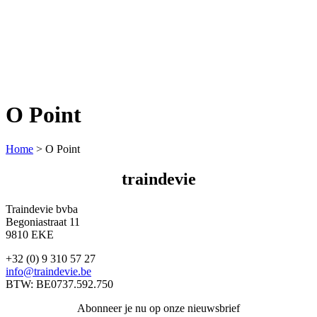
O Point
Home
>
O Point
traindevie
Traindevie bvba
Begoniastraat 11
9810 EKE
+32 (0) 9 310 57 27
info@traindevie.be
BTW: BE0737.592.750
Abonneer je nu op onze nieuwsbrief